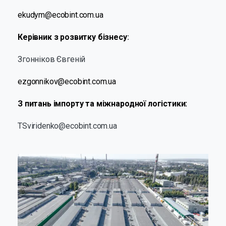
ekudym@ecobint.com.ua
Керівник з розвитку бізнесу
:
Згонніков Євгеній
ezgonnikov@ecobint.com.ua
З питань імпорту та міжнародної логістики:
TSviridenko@ecobint.com.ua